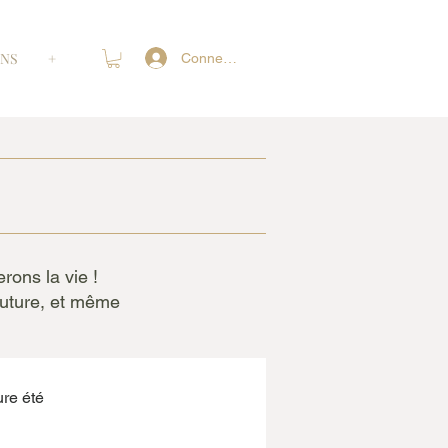
ONS
+
Connexion
rons la vie !
outure, et même
ure été