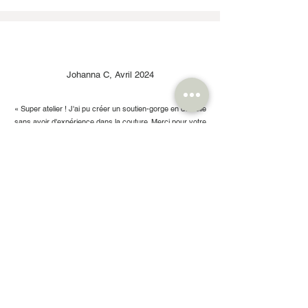
Johanna C, Avril 2024
« Super atelier ! J'ai pu créer un soutien-gorge en dentelle
sans avoir d'expérience dans la couture. Merci pour votre
patience👍😁 »
Cécile H, Déc. 2023
« On m’a offert un atelier chez Couture shop et j’ai
vraiment adoré ma première expérience de couture !
Le lieu est super et Séquoia est une super prof qui nous a
guidé du début à la fin :)