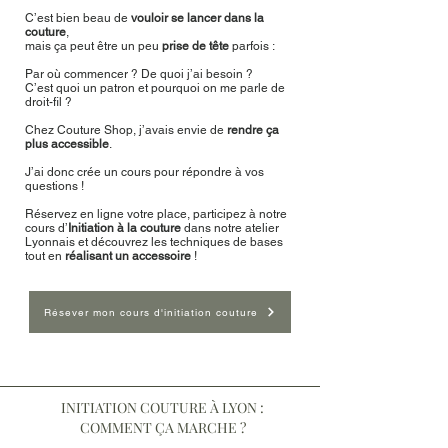
C’est bien beau de
vouloir se lancer dans la
couture
,
mais ça peut être un peu
prise de tête
parfois :
Par où commencer ? De quoi j’ai besoin ?
C’est quoi un patron et pourquoi on me parle de
droit-fil ?
Chez Couture Shop, j’avais envie de
rendre ça
plus
accessible
.
J’ai donc crée un cours pour répondre à vos
questions !
Réservez en ligne votre place, p
articipez à notre
cours d’
Initiation à la
couture
dans notre atelier
Lyonnais et découvrez les techniques de bases
tout en
réalisant un accessoire
!
Résever mon cours d'initiation couture
INITIATION COUTURE À LYON :
COMMENT ÇA MARCHE ?