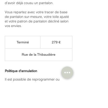
d’avoir déjà cousu un pantalon.
Vous repartez avec votre tracer de base
de pantalon sur-mesure, votre toile ajusté
et votre patron de pantalon décliné selon
vos envies.
279
euros
Terminé
T
279 €
e
r
Rue de la Thibaudière
m
i
n
é
Politique d'annulation
Il est possible de reprogrammer ou
d'annuler un cours jusqu'à 24h avant le
début du cours.
Vous pouvez modifiez vous-même votre
réservation dans votre espace personnel
rubrique "Mes réservations".
Une option "annuler" ou "reprogrammer"